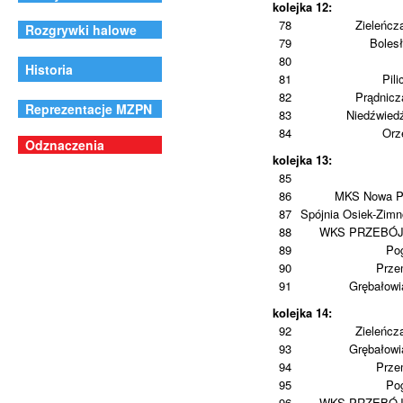
kolejka 12:
78
Zieleńcz
Rozgrywki halowe
79
Boles
80
Historia
81
Pili
82
Prądnic
Reprezentacje MZPN
83
Niedźwied
84
Orz
Odznaczenia
kolejka 13:
85
86
MKS Nowa P
87
Spójnia Osiek-Zim
88
WKS PRZEBÓ
89
Po
90
Prze
91
Grębałowi
kolejka 14:
92
Zieleńcz
93
Grębałowi
94
Prze
95
Po
96
WKS PRZEBÓ