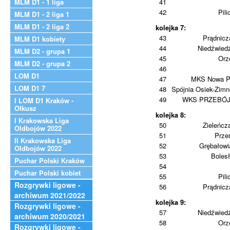
MLM D1 - 1 liga
41
42
Pili
MLM D1 - 2 liga 1
MLM D1 - 2 liga 2
kolejka 7:
43
Prądnic
MLM D1 kobiety
44
Niedźwied
MLM D2 - grupa 1
45
Orz
MLM D2 - grupa 2
46
LOM D1
47
MKS Nowa P
LOM D1 7
48
Spójnia Osiek-Zim
49
WKS PRZEBÓ
I LOM D1 Kraków -
Olkusz
kolejka 8:
I Krakowska Liga
50
Zieleńcz
Oldbojów 2022
51
Prze
II Krakowska Liga
52
Grębałowi
Oldbojów 2022
53
Boles
Puchar Polski Kraków
54
Puchar Polski kobiet
55
Pili
Rozgrywki ligowe -
56
Prądnic
archiwum 2021/2022
kolejka 9:
Rozgrywki ligowe -
57
Niedźwied
archiwum 2020/2021
58
Orz
Rozgrywki ligowe -