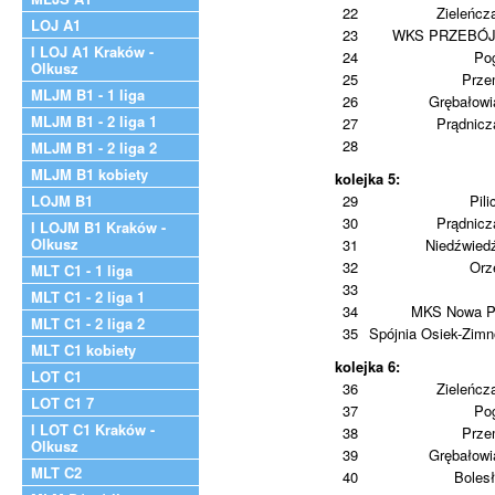
22
Zieleńcz
LOJ A1
23
WKS PRZEBÓ
I LOJ A1 Kraków -
24
Po
Olkusz
25
Prze
MLJM B1 - 1 liga
26
Grębałowi
MLJM B1 - 2 liga 1
27
Prądnic
28
MLJM B1 - 2 liga 2
MLJM B1 kobiety
kolejka 5:
LOJM B1
29
Pili
30
Prądnic
I LOJM B1 Kraków -
Olkusz
31
Niedźwied
32
Orz
MLT C1 - 1 liga
33
MLT C1 - 2 liga 1
34
MKS Nowa P
MLT C1 - 2 liga 2
35
Spójnia Osiek-Zim
MLT C1 kobiety
kolejka 6:
LOT C1
36
Zieleńcz
LOT C1 7
37
Po
I LOT C1 Kraków -
38
Prze
Olkusz
39
Grębałowi
MLT C2
40
Boles