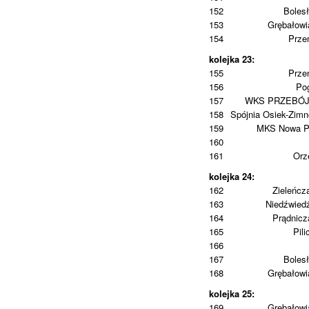
152
Boles
153
Grębałowi
154
Prze
kolejka 23:
155
Prze
156
Po
157
WKS PRZEBÓ
158
Spójnia Osiek-Zim
159
MKS Nowa P
160
161
Orz
kolejka 24:
162
Zieleńcz
163
Niedźwied
164
Prądnic
165
Pili
166
167
Boles
168
Grębałowi
kolejka 25:
169
Grębałowi