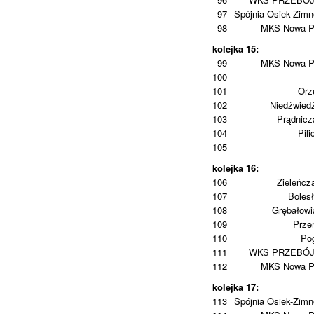
97
Spójnia Osiek-Zim
98
MKS Nowa P
kolejka 15:
99
MKS Nowa P
100
101
Orz
102
Niedźwied
103
Prądnic
104
Pili
105
kolejka 16:
106
Zieleńcz
107
Boles
108
Grębałowi
109
Prze
110
Po
111
WKS PRZEBÓ
112
MKS Nowa P
kolejka 17:
113
Spójnia Osiek-Zim