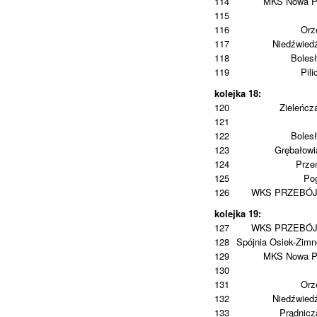
114
MKS Nowa P
115
116
Orz
117
Niedźwied
118
Boles
119
Pili
kolejka 18:
120
Zieleńcz
121
122
Boles
123
Grębałowi
124
Prze
125
Po
126
WKS PRZEBÓ
kolejka 19:
127
WKS PRZEBÓ
128
Spójnia Osiek-Zim
129
MKS Nowa P
130
131
Orz
132
Niedźwied
133
Prądnic