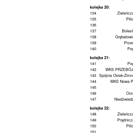
kolejka 20:
134
Zieleńcz
135
Pili
136
137
Boles
138
Grębałowi
139
Prze
140
Po
kolejka 21:
141
Po
142
WKS PRZEBÓ
143
Spójnia Osiek-Zim
144
MKS Nowa P
145
146
Orz
147
Niedźwied
kolejka 22:
148
Zieleńcz
149
Prądnic
150
Pili
151