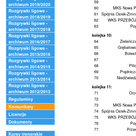
59
archiwum 2019/2020
60
MKS Nowa P
Rozgrywki ligowe -
61
Spójnia Osiek-Zim
archiwum 2018/2019
62
WKS PRZEBÓ
Rozgrywki ligowe -
63
Po
archiwum 2017/2018
kolejka 10:
Rozgrywki ligowe -
64
Zieleńcz
archiwum 2016/2017
65
Grębałowi
Rozgrywki ligowe -
66
Boles
archiwum 2015/2016
67
Rozgrywki ligowe -
68
Pili
archiwum 2014/2015
69
Prądnic
Rozgrywki ligowe -
70
Niedźwied
archiwum 2013/2014
Rozgrywki ligowe -
kolejka 11:
archiwum 2012/2013
71
Orz
Regulaminy
72
73
MKS Nowa P
Komunikaty
74
Spójnia Osiek-Zim
Licencje
75
WKS PRZEBÓ
Dokumenty
76
Po
77
Prze
Kursy trenerskie