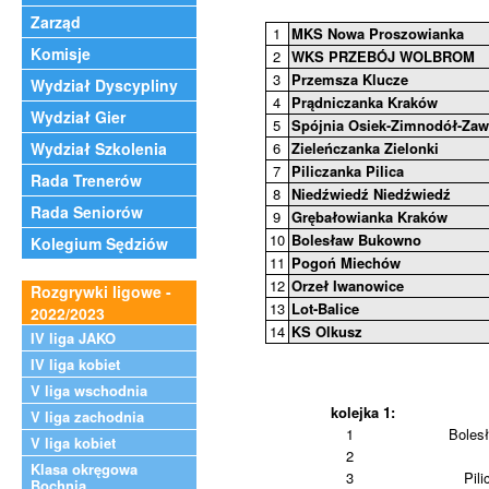
Zarząd
1
MKS Nowa Proszowianka
Komisje
2
WKS PRZEBÓJ WOLBROM
3
Przemsza Klucze
Wydział Dyscypliny
4
Prądniczanka Kraków
Wydział Gier
5
Spójnia Osiek-Zimnodół-Za
Wydział Szkolenia
6
Zieleńczanka Zielonki
7
Piliczanka Pilica
Rada Trenerów
8
Niedźwiedź Niedźwiedź
Rada Seniorów
9
Grębałowianka Kraków
10
Bolesław Bukowno
Kolegium Sędziów
11
Pogoń Miechów
12
Orzeł Iwanowice
Rozgrywki ligowe -
13
Lot-Balice
2022/2023
14
KS Olkusz
IV liga JAKO
IV liga kobiet
V liga wschodnia
kolejka 1:
V liga zachodnia
1
Boles
V liga kobiet
2
Klasa okręgowa
3
Pili
Bochnia