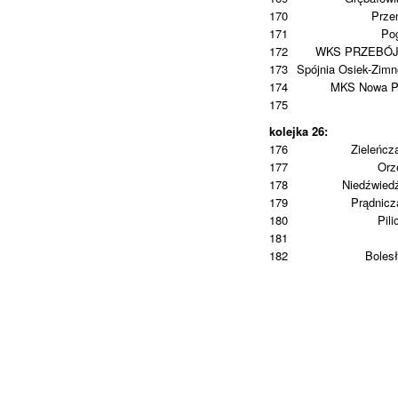
170
Prze
171
Po
172
WKS PRZEBÓ
173
Spójnia Osiek-Zim
174
MKS Nowa P
175
kolejka 26:
176
Zieleńcz
177
Orz
178
Niedźwied
179
Prądnic
180
Pili
181
182
Boles