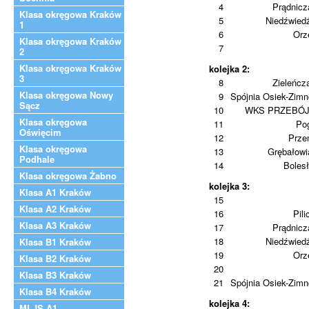
4
Prądnic
Klasa okręgowa Kraków
5
Niedźwied
1
6
Orz
Klasa okręgowa Kraków
7
2
Klasa okręgowa Kraków
kolejka 2:
3
8
Zieleńcz
Klasa okręgowa Nowy
9
Spójnia Osiek-Zim
Sącz
10
WKS PRZEBÓ
Klasa okręgowa
11
Po
Oświęcim
12
Prze
Klasa okręgowa
13
Grębałowi
Podhale
14
Boles
Klasa okręgowa Żabno
kolejka 3:
Klasa A1 Kraków
15
Klasa A2 Kraków
16
Pili
Klasa A3 Kraków
17
Prądnic
18
Niedźwied
Klasa B1 Kraków
19
Orz
Klasa B2 Kraków
20
Klasa B3 Kraków
21
Spójnia Osiek-Zim
Klasa B4 Kraków
kolejka 4:
MLJS A1