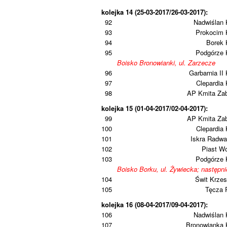
kolejka 14 (25-03-2017/26-03-2017):
92
Nadwiślan 
93
Prokocim 
94
Borek 
95
Podgórze 
Boisko Bronowianki, ul. Zarzecze
96
Garbarnia II
97
Clepardia
98
AP Kmita Zab
kolejka 15 (01-04-2017/02-04-2017):
99
AP Kmita Zab
100
Clepardia
101
Iskra Radwa
102
Piast W
103
Podgórze 
Boisko Borku, ul. Żywiecka; następn
104
Świt Krze
105
Tęcza 
kolejka 16 (08-04-2017/09-04-2017):
106
Nadwiślan 
107
Bronowianka 