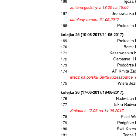
166
Tęcza 
zmiana godziny z 18:00 na 15:00
167
Bronowianka 
ustalony termin: 31.05.2017
168
Prokocim 
kolejka 25 (10-06-2017/11-06-2017):
169
Prokocim 
170
Borek 
171
Kaszowianka 
172
Garbarnia II
173
Podgórze 
174
AP Kmita Zab
Mecz na boisku Świtu Krzeszowice, u
175
Wisła Jez
kolejka 26 (17-06-2017/18-06-2017):
176
Nadwiślan 
177
Iskra Radwa
Zmiana z 17.06 na 14.06.2017
178
Piast W
179
Podgórze 
180
Świt Krze
181
Tęcza 