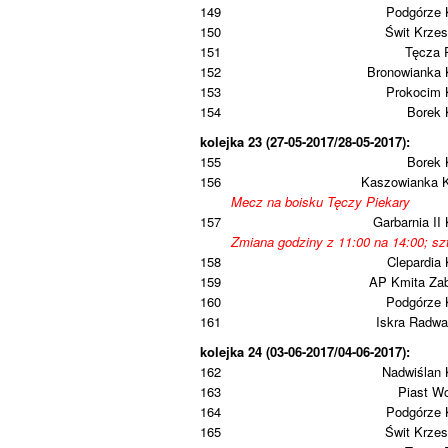
149
Podgórze 
150
Świt Krze
151
Tęcza 
152
Bronowianka 
153
Prokocim 
154
Borek 
kolejka 23 (27-05-2017/28-05-2017):
155
Borek 
156
Kaszowianka 
Mecz na boisku Tęczy Piekary
157
Garbarnia II
Zmiana godziny z 11:00 na 14:00; sz
158
Clepardia
159
AP Kmita Zab
160
Podgórze 
161
Iskra Radwa
kolejka 24 (03-06-2017/04-06-2017):
162
Nadwiślan 
163
Piast W
164
Podgórze 
165
Świt Krze