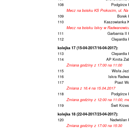
108
Podgórze 
Mecz na boisku KS Prokocim, ul. Na
109
Borek 
110
Kaszowianka 
Mecz na boisku Iskry w Radwanowic
111
Garbarnia II
112
Clepardia
kolejka 17 (15-04-2017/16-04-2017):
113
Clepardia
114
AP Kmita Zab
Zmiana godziny z 17:00 na 11:00
115
Wisła Jez
116
Iskra Radwa
117
Piast W
Zmiana z 16.4 na 15.04.2017
118
Podgórze 
Zmiana godziny z 12:00 na 11:00; me
119
Świt Krze
kolejka 18 (22-04-2017/23-04-2017):
120
Nadwiślan 
Zmiana godziny z 17:00 na 15:30