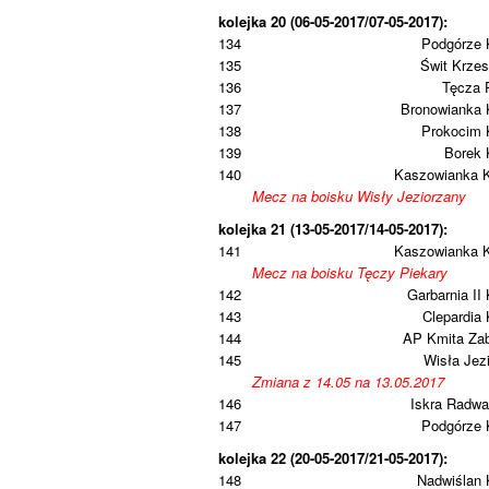
kolejka 20 (06-05-2017/07-05-2017):
134
Podgórze 
135
Świt Krze
136
Tęcza 
137
Bronowianka 
138
Prokocim 
139
Borek 
140
Kaszowianka 
Mecz na boisku Wisły Jeziorzany
kolejka 21 (13-05-2017/14-05-2017):
141
Kaszowianka 
Mecz na boisku Tęczy Piekary
142
Garbarnia II
143
Clepardia
144
AP Kmita Zab
145
Wisła Jez
Zmiana z 14.05 na 13.05.2017
146
Iskra Radwa
147
Podgórze 
kolejka 22 (20-05-2017/21-05-2017):
148
Nadwiślan 