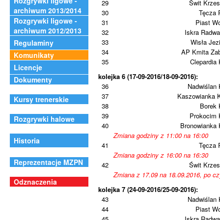
Rozgrywki ligowe -
29
Świt Krze
archiwum 2013/2014
30
Tęcza 
Rozgrywki ligowe -
31
Piast W
archiwum 2012/2013
32
Iskra Radwa
33
Wisła Jez
Regulaminy
34
AP Kmita Zab
Komunikaty
35
Clepardia
Licencje
kolejka 6 (17-09-2016/18-09-2016):
Dokumenty
36
Nadwiślan 
37
Kaszowianka 
Kursy trenerskie
38
Borek 
39
Prokocim 
Rozgrywki halowe
40
Bronowianka 
Zmiana godziny z 11:00 na 16:00
Historia
41
Tęcza 
Zmiana godziny z 16:00 na 16:30
Reprezentacje MZPN
42
Świt Krze
Zmiana z 17.09 na 18.09.2016, po c
Odznaczenia
kolejka 7 (24-09-2016/25-09-2016):
43
Nadwiślan 
44
Piast W
45
Iskra Radwa