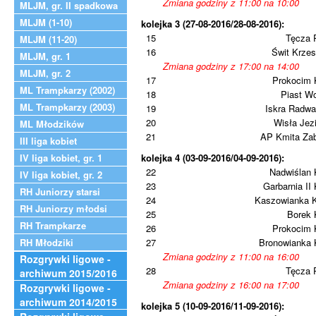
Zmiana godziny z 11:00 na 10:00
MLJM, gr. II spadkowa
MLJM (1-10)
kolejka 3 (27-08-2016/28-08-2016):
15
Tęcza 
MLJM (11-20)
16
Świt Krze
MLJM, gr. 1
Zmiana godziny z 17:00 na 14:00
MLJM, gr. 2
17
Prokocim 
ML Trampkarzy (2002)
18
Piast W
ML Trampkarzy (2003)
19
Iskra Radwa
20
Wisła Jez
ML Młodzików
21
AP Kmita Zab
III liga kobiet
IV liga kobiet, gr. 1
kolejka 4 (03-09-2016/04-09-2016):
22
Nadwiślan 
IV liga kobiet, gr. 2
23
Garbarnia II
RH Juniorzy starsi
24
Kaszowianka 
RH Juniorzy młodsi
25
Borek 
RH Trampkarze
26
Prokocim 
RH Młodziki
27
Bronowianka 
Zmiana godziny z 11:00 na 16:00
Rozgrywki ligowe -
28
Tęcza 
archiwum 2015/2016
Zmiana godziny z 16:00 na 17:00
Rozgrywki ligowe -
archiwum 2014/2015
kolejka 5 (10-09-2016/11-09-2016):