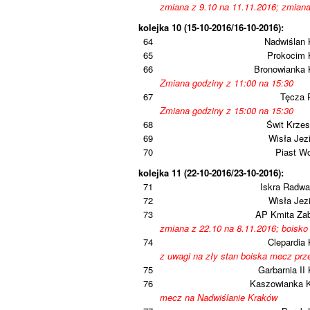
zmiana z 9.10 na 11.11.2016; zmiana
kolejka 10 (15-10-2016/16-10-2016):
64
Nadwiślan 
65
Prokocim 
66
Bronowianka 
Zmiana godziny z 11:00 na 15:30
67
Tęcza 
Zmiana godziny z 15:00 na 15:30
68
Świt Krze
69
Wisła Jez
70
Piast W
kolejka 11 (22-10-2016/23-10-2016):
71
Iskra Radwa
72
Wisła Jez
73
AP Kmita Zab
zmiana z 22.10 na 8.11.2016; boisk
74
Clepardia
z uwagi na zły stan boiska mecz prz
75
Garbarnia II
76
Kaszowianka 
mecz na Nadwiślanie Kraków