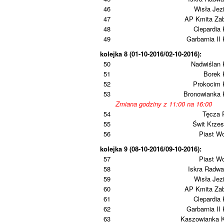
46
Wisła Jez
47
AP Kmita Zab
48
Clepardia
49
Garbarnia II
kolejka 8 (01-10-2016/02-10-2016):
50
Nadwiślan 
51
Borek 
52
Prokocim 
53
Bronowianka 
Zmiana godziny z 11:00 na 16:00
54
Tęcza 
55
Świt Krze
56
Piast W
kolejka 9 (08-10-2016/09-10-2016):
57
Piast W
58
Iskra Radwa
59
Wisła Jez
60
AP Kmita Zab
61
Clepardia
62
Garbarnia II
63
Kaszowianka 