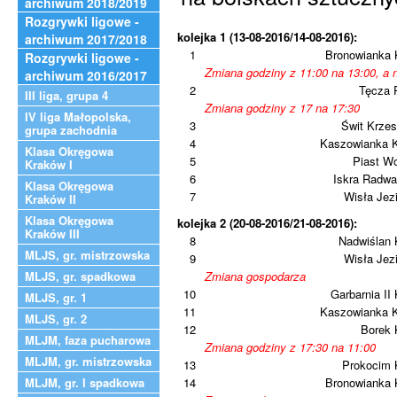
archiwum 2018/2019
Rozgrywki ligowe -
kolejka 1 (13-08-2016/14-08-2016):
archiwum 2017/2018
1
Bronowianka 
Rozgrywki ligowe -
Zmiana godziny z 11:00 na 13:00, a 
archiwum 2016/2017
2
Tęcza 
III liga, grupa 4
Zmiana godziny z 17 na 17:30
IV liga Małopolska,
3
Świt Krze
grupa zachodnia
4
Kaszowianka 
Klasa Okręgowa
5
Piast W
Kraków I
6
Iskra Radwa
Klasa Okręgowa
7
Wisła Jez
Kraków II
Klasa Okręgowa
kolejka 2 (20-08-2016/21-08-2016):
Kraków III
8
Nadwiślan 
MLJS, gr. mistrzowska
9
Wisła Jez
MLJS, gr. spadkowa
Zmiana gospodarza
10
Garbarnia II
MLJS, gr. 1
11
Kaszowianka 
MLJS, gr. 2
12
Borek 
MLJM, faza pucharowa
Zmiana godziny z 17:30 na 11:00
MLJM, gr. mistrzowska
13
Prokocim 
MLJM, gr. I spadkowa
14
Bronowianka 