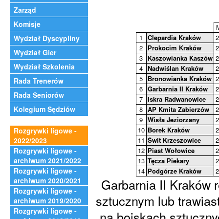
Zarząd
Komisje
1
Clepardia Kraków
2
Wydział Dyscypliny
2
Prokocim Kraków
2
Wydział Gier
3
Kaszowianka Kaszów
2
Wydział Szkolenia
4
Nadwiślan Kraków
2
5
Bronowianka Kraków
2
Rada Trenerów
6
Garbarnia II Kraków
2
Rada Seniorów
7
Iskra Radwanowice
2
Kolegium Sędziów
8
AP Kmita Zabierzów
2
9
Wisła Jeziorzany
2
10
Borek Kraków
2
Rozgrywki ligowe -
2022/2023
11
Świt Krzeszowice
2
Rozgrywki ligowe -
12
Piast Wołowice
2
archiwum 2021/2022
13
Tęcza Piekary
2
Rozgrywki ligowe -
14
Podgórze Kraków
2
archiwum 2020/2021
Garbarnia II Kraków 
Rozgrywki ligowe -
sztucznym lub trawia
archiwum 2019/2020
Rozgrywki ligowe -
na boiskach sztuczny