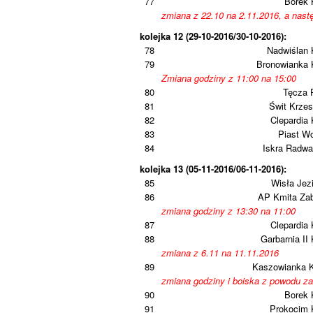
77
Borek 
zmiana z 22.10 na 2.11.2016, a nastę
kolejka 12 (29-10-2016/30-10-2016):
78
Nadwiślan 
79
Bronowianka 
Zmiana godziny z 11:00 na 15:00
80
Tęcza 
81
Świt Krze
82
Clepardia
83
Piast W
84
Iskra Radwa
kolejka 13 (05-11-2016/06-11-2016):
85
Wisła Jez
86
AP Kmita Zab
zmiana godziny z 13:30 na 11:00
87
Clepardia
88
Garbarnia II
zmiana z 6.11 na 11.11.2016
89
Kaszowianka 
zmiana godziny i boiska z powodu za
90
Borek 
91
Prokocim 