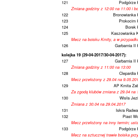
121
Podgórze 
Zmiana godziny z 12:00 na 11:00 i bo
122
Bronowianka 
123
Prokocim 
124
Borek 
125
Kaszowianka 
Mecz na boisku Kmity, a w przypadku
126
Garbarnia II
kolejka 19 (29-04-2017/30-04-2017):
127
Garbarnia II
Zmiana godziny z 11:00 na 13:00
128
Clepardia
Mecz przełożony z 29.04 na 9.05.20
129
AP Kmita Zab
Za zgodą klubów zmiana z 29.04 na 
130
Wisła Jez
Zmiana z 30.04 na 29.04.2017
131
Iskra Radwa
132
Piast W
Mecz przełożony na inny termin; usta
133
Podgórze 
Mecz na sztucznej trawie boiska przy