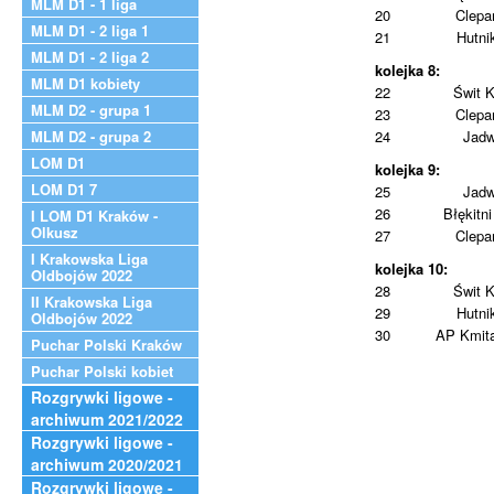
MLM D1 - 1 liga
20
Clepa
MLM D1 - 2 liga 1
21
Hutni
MLM D1 - 2 liga 2
kolejka 8:
MLM D1 kobiety
22
Świt 
MLM D2 - grupa 1
23
Clepa
MLM D2 - grupa 2
24
Jadw
LOM D1
kolejka 9:
LOM D1 7
25
Jadw
26
Błękitni
I LOM D1 Kraków -
Olkusz
27
Clepa
I Krakowska Liga
kolejka 10:
Oldbojów 2022
28
Świt 
II Krakowska Liga
29
Hutni
Oldbojów 2022
30
AP Kmita
Puchar Polski Kraków
Puchar Polski kobiet
Rozgrywki ligowe -
archiwum 2021/2022
Rozgrywki ligowe -
archiwum 2020/2021
Rozgrywki ligowe -