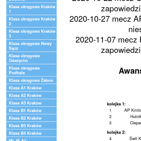
zapowiedzi
Klasa okręgowa Kraków
1
2020-10-27 mecz AP 
Klasa okręgowa Kraków
2
nie
Klasa okręgowa Kraków
3
2020-11-07 mecz Hu
Klasa okręgowa Nowy
zapowiedzi
Sącz
Klasa okręgowa
Oświęcim
Klasa okręgowa
Awans
Podhale
Klasa okręgowa Żabno
Klasa A1 Kraków
Klasa A2 Kraków
Klasa A3 Kraków
kolejka 1:
1
AP Kmita
Klasa B1 Kraków
2
Hutni
Klasa B2 Kraków
3
Clepa
Klasa B3 Kraków
kolejka 2:
Klasa B4 Kraków
4
Świt 
MLJS A1