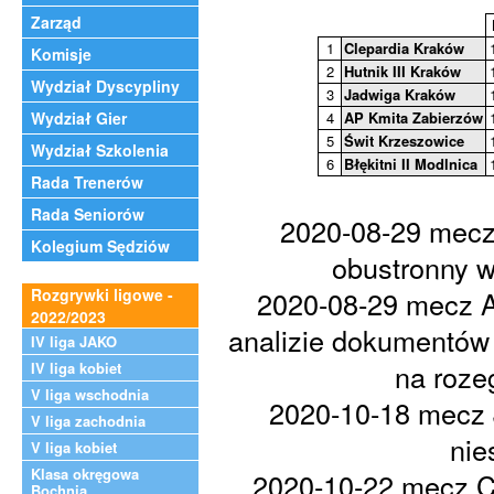
Zarząd
1
Clepardia Kraków
Komisje
2
Hutnik III Kraków
Wydział Dyscypliny
3
Jadwiga Kraków
Wydział Gier
4
AP Kmita Zabierzów
5
Świt Krzeszowice
Wydział Szkolenia
6
Błękitni II Modlnica
Rada Trenerów
Rada Seniorów
2020-08-29 mecz
Kolegium Sędziów
obustronny w
Rozgrywki ligowe -
2020-08-29 mecz A
2022/2023
analizie dokumentów
IV liga JAKO
na roze
IV liga kobiet
V liga wschodnia
2020-10-18 mecz J
V liga zachodnia
nie
V liga kobiet
Klasa okręgowa
2020-10-22 mecz Cl
Bochnia