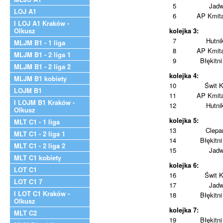
5
Jadw
LOJ A1
6
AP Kmita
I LOJ A1 Kraków -
Olkusz
kolejka 3:
7
Hutni
MLJM B1 - 1 liga
8
AP Kmita
MLJM B1 - 2 liga 1
9
Błękitni
MLJM B1 - 2 liga 2
kolejka 4:
MLJM B1 kobiety
10
Świt 
LOJM B1
11
AP Kmita
I LOJM B1 Kraków -
12
Hutni
Olkusz
kolejka 5:
MLT C1 - 1 liga
13
Clepa
MLT C1 - 2 liga 1
14
Błękitni
MLT C1 - 2 liga 2
15
Jadw
MLT C1 kobiety
kolejka 6:
LOT C1
16
Świt 
LOT C1 7
17
Jadw
I LOT C1 Kraków -
18
Błękitni
Olkusz
kolejka 7:
MLT C2
19
Błękitni