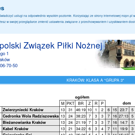
es
a świadczyć usługi na odpowiednio wysokim poziomie. Korzystając ze strony internetowej mzpn.pl
sz w swojej przeglądarce zmienić ustawienia związane z przechowywaniem i uzyskiwaniem dostę
olski Związek Piłki Nożnej
ego 1
raków
06-70-50
KRAKÓW: KLASA A "GRUPA 3"
ogółem
dom
M
PKT
BR
Z
R
P
Zwierzyniecki Kraków
13
31
46:19
10
1
2
6
15
23:7
5
Cedronka Wola Radziszowska
13
24
38:23
7
3
3
7
16
27:13
5
Bieżanowianka Kraków
13
24
21:19
7
3
3
7
16
14:7
5
Kabel Kraków
13
21
34:22
6
3
4
7
11
19:9
3
Gajowianka Gaj
13
19
25:26
5
4
4
7
11
15:12
3