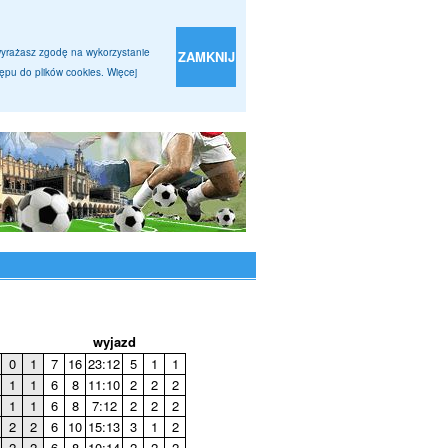
 wyrażasz zgodę na wykorzystanie
ZAMKNIJ
pu do plików cookies. Więcej
wyjazd
0
1
7
16
23:12
5
1
1
1
1
6
8
11:10
2
2
2
1
1
6
8
7:12
2
2
2
2
2
6
10
15:13
3
1
2
2
2
6
8
10:14
2
2
2