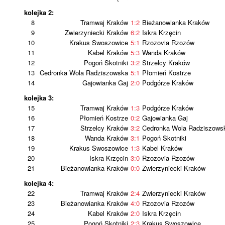
kolejka 2:
8
Tramwaj Kraków
1:2
Bieżanowianka Kraków
9
Zwierzyniecki Kraków
6:2
Iskra Krzęcin
10
Krakus Swoszowice
5:1
Rzozovia Rzozów
11
Kabel Kraków
5:3
Wanda Kraków
12
Pogoń Skotniki
3:2
Strzelcy Kraków
13
Cedronka Wola Radziszowska
5:1
Płomień Kostrze
14
Gajowianka Gaj
2:0
Podgórze Kraków
kolejka 3:
15
Tramwaj Kraków
1:3
Podgórze Kraków
16
Płomień Kostrze
0:2
Gajowianka Gaj
17
Strzelcy Kraków
3:2
Cedronka Wola Radziszows
18
Wanda Kraków
3:1
Pogoń Skotniki
19
Krakus Swoszowice
1:3
Kabel Kraków
20
Iskra Krzęcin
3:0
Rzozovia Rzozów
21
Bieżanowianka Kraków
0:0
Zwierzyniecki Kraków
kolejka 4:
22
Tramwaj Kraków
2:4
Zwierzyniecki Kraków
23
Bieżanowianka Kraków
4:0
Rzozovia Rzozów
24
Kabel Kraków
2:0
Iskra Krzęcin
25
Pogoń Skotniki
2:3
Krakus Swoszowice