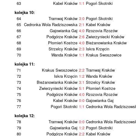
63
Kabel Kraków
1:1
Pogoń Skotniki
kolejka 10:
64
Tramwaj Kraków
3:0
Pogoń Skotniki
65
Cedronka Wola Radziszowska
2:1
Kabel Kraków
66
Gajowianka Gaj
4:0
Rzozovia Rzozów
67
Podgórze Kraków
2:6
Zwierzyniecki Kraków
68
Płomień Kostrze
4:0
Bieżanowianka Kraków
69
Strzelcy Kraków
2:3
Iskra Krzęcin
70
Wanda Kraków
1:1
Krakus Swoszowice
kolejka 11:
71
Krakus Swoszowice
2:2
Tramwaj Kraków
72
Iskra Krzęcin
1:2
Wanda Kraków
73
Bieżanowianka Kraków
3:1
Strzelcy Kraków
74
Zwierzyniecki Kraków
5:1
Płomień Kostrze
75
Podgórze Kraków
4:0
Rzozovia Rzozów
76
Kabel Kraków
0:0
Gajowianka Gaj
77
Pogoń Skotniki
1:1
Cedronka Wola Radziszows
kolejka 12:
78
Tramwaj Kraków
0:0
Cedronka Wola Radziszows
79
Gajowianka Gaj
1:2
Pogoń Skotniki
80
Podgórze Kraków
2:2
Kabel Kraków