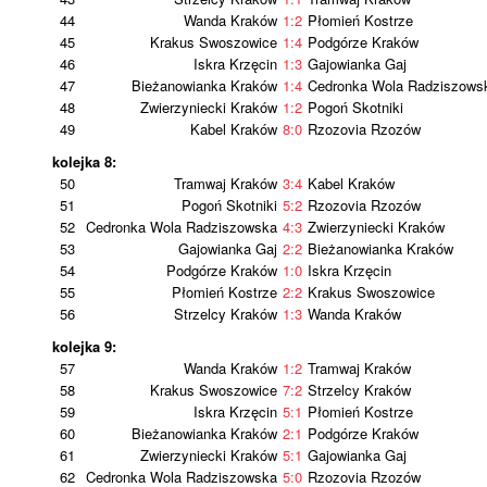
44
Wanda Kraków
1:2
Płomień Kostrze
45
Krakus Swoszowice
1:4
Podgórze Kraków
46
Iskra Krzęcin
1:3
Gajowianka Gaj
47
Bieżanowianka Kraków
1:4
Cedronka Wola Radziszows
48
Zwierzyniecki Kraków
1:2
Pogoń Skotniki
49
Kabel Kraków
8:0
Rzozovia Rzozów
kolejka 8:
50
Tramwaj Kraków
3:4
Kabel Kraków
51
Pogoń Skotniki
5:2
Rzozovia Rzozów
52
Cedronka Wola Radziszowska
4:3
Zwierzyniecki Kraków
53
Gajowianka Gaj
2:2
Bieżanowianka Kraków
54
Podgórze Kraków
1:0
Iskra Krzęcin
55
Płomień Kostrze
2:2
Krakus Swoszowice
56
Strzelcy Kraków
1:3
Wanda Kraków
kolejka 9:
57
Wanda Kraków
1:2
Tramwaj Kraków
58
Krakus Swoszowice
7:2
Strzelcy Kraków
59
Iskra Krzęcin
5:1
Płomień Kostrze
60
Bieżanowianka Kraków
2:1
Podgórze Kraków
61
Zwierzyniecki Kraków
5:1
Gajowianka Gaj
62
Cedronka Wola Radziszowska
5:0
Rzozovia Rzozów