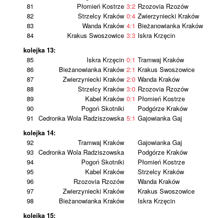
81
Płomień Kostrze
3:2
Rzozovia Rzozów
82
Strzelcy Kraków
0:4
Zwierzyniecki Kraków
83
Wanda Kraków
4:1
Bieżanowianka Kraków
84
Krakus Swoszowice
3:3
Iskra Krzęcin
kolejka 13:
85
Iskra Krzęcin
0:1
Tramwaj Kraków
86
Bieżanowianka Kraków
2:1
Krakus Swoszowice
87
Zwierzyniecki Kraków
2:0
Wanda Kraków
88
Strzelcy Kraków
3:0
Rzozovia Rzozów
89
Kabel Kraków
0:1
Płomień Kostrze
90
Pogoń Skotniki
Podgórze Kraków
91
Cedronka Wola Radziszowska
5:1
Gajowianka Gaj
kolejka 14:
92
Tramwaj Kraków
Gajowianka Gaj
93
Cedronka Wola Radziszowska
Podgórze Kraków
94
Pogoń Skotniki
Płomień Kostrze
95
Kabel Kraków
Strzelcy Kraków
96
Rzozovia Rzozów
Wanda Kraków
97
Zwierzyniecki Kraków
Krakus Swoszowice
98
Bieżanowianka Kraków
Iskra Krzęcin
kolejka 15: