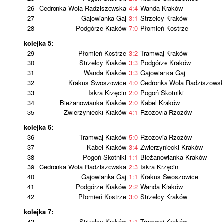
26
Cedronka Wola Radziszowska
4:4
Wanda Kraków
27
Gajowianka Gaj
3:1
Strzelcy Kraków
28
Podgórze Kraków
7:0
Płomień Kostrze
kolejka 5:
29
Płomień Kostrze
3:2
Tramwaj Kraków
30
Strzelcy Kraków
3:3
Podgórze Kraków
31
Wanda Kraków
3:3
Gajowianka Gaj
32
Krakus Swoszowice
4:0
Cedronka Wola Radziszows
33
Iskra Krzęcin
2:0
Pogoń Skotniki
34
Bieżanowianka Kraków
2:0
Kabel Kraków
35
Zwierzyniecki Kraków
4:1
Rzozovia Rzozów
kolejka 6:
36
Tramwaj Kraków
5:0
Rzozovia Rzozów
37
Kabel Kraków
3:4
Zwierzyniecki Kraków
38
Pogoń Skotniki
1:1
Bieżanowianka Kraków
39
Cedronka Wola Radziszowska
2:3
Iskra Krzęcin
40
Gajowianka Gaj
1:1
Krakus Swoszowice
41
Podgórze Kraków
2:2
Wanda Kraków
42
Płomień Kostrze
3:0
Strzelcy Kraków
kolejka 7:
43
Strzelcy Kraków
1:1
Tramwaj Kraków