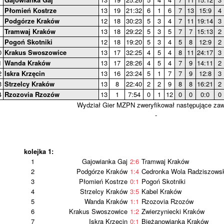
Płomień Kostrze
13
19
21:32
6
1
6
7
13
15:9
4
Podgórze Kraków
12
18
30:23
5
3
4
7
11
19:14
3
Tramwaj Kraków
13
18
29:22
5
3
5
7
7
15:13
2
Pogoń Skotniki
12
18
19:20
5
3
4
5
8
12:9
2
0
Krakus Swoszowice
13
17
32:25
4
5
4
8
11
24:17
3
1
Wanda Kraków
13
17
28:26
4
5
4
7
9
14:11
2
2
Iskra Krzęcin
13
16
23:24
5
1
7
7
9
12:8
3
3
Strzelcy Kraków
13
8
22:40
2
2
9
8
8
16:21
2
4
Rzozovia Rzozów
13
1
7:54
0
1
12
0
0
0:0
0
Wydział Gier MZPN zweryfikował następujące za
-
kolejka 1:
1
Gajowianka Gaj
2:6
Tramwaj Kraków
2
Podgórze Kraków
1:4
Cedronka Wola Radziszows
3
Płomień Kostrze
0:1
Pogoń Skotniki
4
Strzelcy Kraków
3:5
Kabel Kraków
5
Wanda Kraków
1:1
Rzozovia Rzozów
6
Krakus Swoszowice
1:2
Zwierzyniecki Kraków
7
Iskra Krzęcin
0:1
Bieżanowianka Kraków