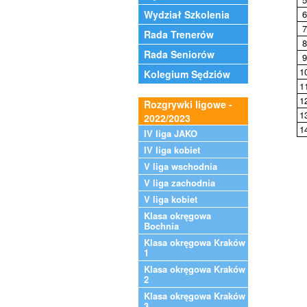
Wydział Szkolenia
6
7
Rada Trenerów
8
Rada Seniorów
9
1
Kolegium Sędziów
1
1
Rozgrywki ligowe -
1
2022/2023
1
IV liga JAKO
IV liga kobiet
V liga wschodnia
V liga zachodnia
V liga kobiet
Klasa okręgowa
Bochnia
Klasa okręgowa Kraków
1
Klasa okręgowa Kraków
2
Klasa okręgowa Kraków
3