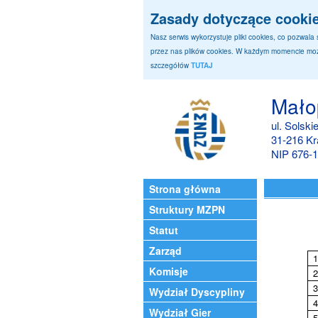
Zasady dotyczące cooki
Nasz serwis wykorzystuje pliki cookies, co pozwal
przez nas plików cookies. W każdym momencie może
szczegółów
TUTAJ
Małop
ul. Solski
31-216 K
NIP 676-1
Strona główna
Struktury MZPN
Statut
Zarząd
1
Komisje
2
3
Wydział Dyscypliny
4
Wydział Gier
5