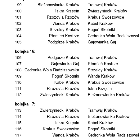
99
Bieżanowianka Kraków
Tramwaj Kraków
100
Iskra Krzęcin
Zwierzyniecki Kraków
101
Rzozovia Rzozów
Krakus Swoszowice
102
Wanda Kraków
Kabel Kraków
103
Strzelcy Kraków
Pogoń Skotniki
104
Płomień Kostrze
Cedronka Wola Radziszows
105
Podgórze Kraków
Gajowianka Gaj
kolejka 16:
106
Podgórze Kraków
Tramwaj Kraków
107
Gajowianka Gaj
Płomień Kostrze
108
Cedronka Wola Radziszowska
Strzelcy Kraków
109
Pogoń Skotniki
Wanda Kraków
110
Kabel Kraków
Krakus Swoszowice
111
Rzozovia Rzozów
Iskra Krzęcin
112
Zwierzyniecki Kraków
Bieżanowianka Kraków
kolejka 17:
113
Zwierzyniecki Kraków
Tramwaj Kraków
114
Rzozovia Rzozów
Bieżanowianka Kraków
115
Iskra Krzęcin
Kabel Kraków
116
Krakus Swoszowice
Pogoń Skotniki
117
Wanda Kraków
Cedronka Wola Radziszows