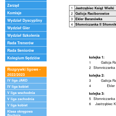
Zarząd
1
Jastrzębiec Książ Wielki
Komisje
2
Galicja Raciborowice
3
Ekler Baranówka
Wydział Dyscypliny
4
Słomniczanka II Słomnik
Wydział Gier
Wydział Szkolenia
Rada Trenerów
Rada Seniorów
kolejka 1:
Kolegium Sędziów
1
Galicja R
2
Słomniczanka I
Rozgrywki ligowe -
2022/2023
kolejka 2:
IV liga JAKO
3
Galicja R
4
Ekler
IV liga kobiet
V liga wschodnia
kolejka 3:
5
Słomniczanka I
V liga zachodnia
6
Jastrzębiec K
V liga kobiet
Klasa okręgowa
Bochnia