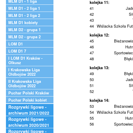
MLM D1 - 1 liga
kolejka 11:
MLM D1 - 2 liga 1
41
Jad
42
Sł
MLM D1 - 2 liga 2
43
MLM D1 kobiety
44
Wiślacka Szkoła Fut
MLM D2 - grupa 1
kolejka 12:
MLM D2 - grupa 2
45
Bieżanowi
LOM D1
46
Hutn
LOM D1 7
47
Sportowiec
I LOM D1 Kraków -
48
Błęki
Olkusz
kolejka 13:
I Krakowska Liga
49
Błęki
Oldbojów 2022
50
Jad
II Krakowska Liga
51
Sł
Oldbojów 2022
52
Puchar Polski Kraków
Puchar Polski kobiet
kolejka 14:
53
Bieżanowi
Rozgrywki ligowe -
54
Wiślacka Szkoła Fut
archiwum 2021/2022
55
Hutn
Rozgrywki ligowe -
56
Sportowiec
archiwum 2020/2021
Rozgrywki ligowe -