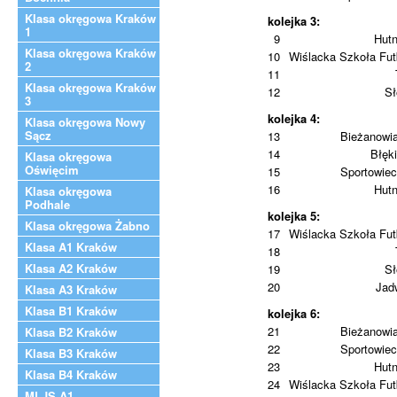
Klasa okręgowa Kraków
kolejka 3:
1
9
Hutn
Klasa okręgowa Kraków
10
Wiślacka Szkoła Fut
2
11
Klasa okręgowa Kraków
12
Sł
3
kolejka 4:
Klasa okręgowa Nowy
Sącz
13
Bieżanowi
14
Błęki
Klasa okręgowa
Oświęcim
15
Sportowiec
16
Hutn
Klasa okręgowa
Podhale
kolejka 5:
Klasa okręgowa Żabno
17
Wiślacka Szkoła Fut
Klasa A1 Kraków
18
Klasa A2 Kraków
19
Sł
20
Jad
Klasa A3 Kraków
Klasa B1 Kraków
kolejka 6:
21
Bieżanowi
Klasa B2 Kraków
22
Sportowiec
Klasa B3 Kraków
23
Hutn
Klasa B4 Kraków
24
Wiślacka Szkoła Fut
MLJS A1