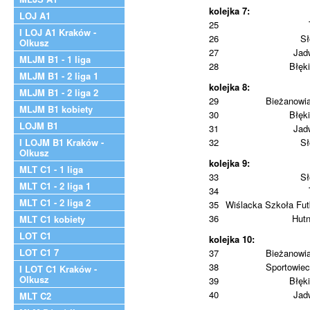
kolejka 7:
LOJ A1
25
I LOJ A1 Kraków -
26
Sł
Olkusz
27
Jad
MLJM B1 - 1 liga
28
Błęki
MLJM B1 - 2 liga 1
kolejka 8:
MLJM B1 - 2 liga 2
29
Bieżanowi
MLJM B1 kobiety
30
Błęki
LOJM B1
31
Jad
I LOJM B1 Kraków -
32
Sł
Olkusz
kolejka 9:
MLT C1 - 1 liga
33
Sł
MLT C1 - 2 liga 1
34
MLT C1 - 2 liga 2
35
Wiślacka Szkoła Fut
36
Hutn
MLT C1 kobiety
LOT C1
kolejka 10:
LOT C1 7
37
Bieżanowi
38
Sportowiec
I LOT C1 Kraków -
Olkusz
39
Błęki
40
Jad
MLT C2