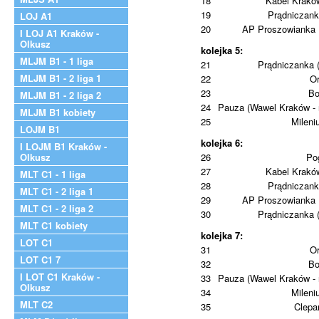
18
Kabel Kraków
19
Prądniczank
LOJ A1
20
AP Proszowianka 
I LOJ A1 Kraków -
Olkusz
kolejka 5:
MLJM B1 - 1 liga
21
Prądniczanka 
MLJM B1 - 2 liga 1
22
Or
23
Bo
MLJM B1 - 2 liga 2
24
Pauza (Wawel Kraków - 
MLJM B1 kobiety
25
Milen
LOJM B1
kolejka 6:
I LOJM B1 Kraków -
Olkusz
26
Po
27
Kabel Kraków
MLT C1 - 1 liga
28
Prądniczank
MLT C1 - 2 liga 1
29
AP Proszowianka 
MLT C1 - 2 liga 2
30
Prądniczanka 
MLT C1 kobiety
kolejka 7:
LOT C1
31
Or
LOT C1 7
32
Bo
I LOT C1 Kraków -
33
Pauza (Wawel Kraków - 
Olkusz
34
Milen
MLT C2
35
Clepa