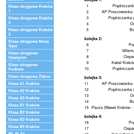
1
Prądniczank
Klasa okręgowa Kraków
1
2
AP Proszowianka 
3
Prądniczanka 
Klasa okręgowa Kraków
2
4
Or
Klasa okręgowa Kraków
5
Bo
3
kolejka 2:
Klasa okręgowa Nowy
6
Po
Sącz
7
Milen
Klasa okręgowa
8
Clepa
Oświęcim
9
Kabel Kraków
Klasa okręgowa
10
Prądniczank
Podhale
Klasa okręgowa Żabno
kolejka 3:
Klasa A1 Kraków
11
AP Proszowianka 
12
Prądniczanka 
Klasa A2 Kraków
13
Or
Klasa A3 Kraków
14
Bo
Klasa B1 Kraków
15
Pauza (Wawel Kraków - 
Klasa B2 Kraków
kolejka 4:
Klasa B3 Kraków
16
Po
Klasa B4 Kraków
17
Clepa
MLJS A1