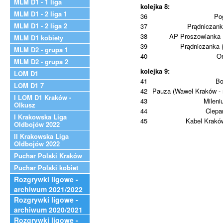
MLM D1 - 1 liga
kolejka 8:
MLM D1 - 2 liga 1
36
Po
MLM D1 - 2 liga 2
37
Prądniczank
38
AP Proszowianka 
MLM D1 kobiety
39
Prądniczanka 
MLM D2 - grupa 1
40
Or
MLM D2 - grupa 2
kolejka 9:
LOM D1
41
Bo
LOM D1 7
42
Pauza (Wawel Kraków - 
I LOM D1 Kraków -
43
Milen
Olkusz
44
Clepa
I Krakowska Liga
45
Kabel Kraków
Oldbojów 2022
II Krakowska Liga
Oldbojów 2022
Puchar Polski Kraków
Puchar Polski kobiet
Rozgrywki ligowe -
archiwum 2021/2022
Rozgrywki ligowe -
archiwum 2020/2021
Rozgrywki ligowe -