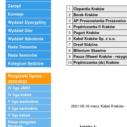
Zarząd
1
Clepardia Kraków
Komisje
2
Borek Kraków
3
AP Proszowianka Proszowice
Wydział Dyscypliny
4
Prądniczanka II Kraków
Wydział Gier
5
Pogoń Kraków
Wydział Szkolenia
6
Kabel Kraków Sp. z o.o.
7
Orzeł Sidzina
Rada Trenerów
8
Milenium Skawina
Rada Seniorów
9
Pauza (Wawel Kraków - rezygn
10
Prądniczanka (dz) Kraków
Kolegium Sędziów
Rozgrywki ligowe -
2022/2023
IV liga JAKO
IV liga kobiet
V liga wschodnia
2021-05-16 mecz Kabel Kraków - M
V liga zachodnia
V liga kobiet
Klasa okręgowa
Bochnia
kolejka 1: