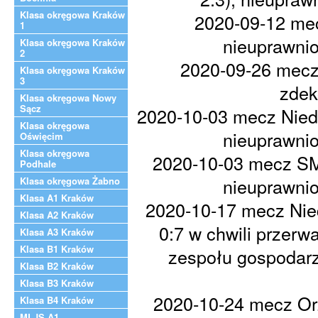
Klasa okręgowa Kraków
2020-09-12 me
1
nieuprawni
Klasa okręgowa Kraków
2
2020-09-26 mecz 
Klasa okręgowa Kraków
3
zdek
Klasa okręgowa Nowy
Sącz
2020-10-03 mecz Niedź
Klasa okręgowa
nieuprawni
Oświęcim
Klasa okręgowa
2020-10-03 mecz SMS
Podhale
nieuprawni
Klasa okręgowa Żabno
Klasa A1 Kraków
2020-10-17 mecz Nie
Klasa A2 Kraków
0:7 w chwili przerw
Klasa A3 Kraków
Klasa B1 Kraków
zespołu gospodarz
Klasa B2 Kraków
Klasa B3 Kraków
2020-10-24 mecz Orz
Klasa B4 Kraków
MLJS A1