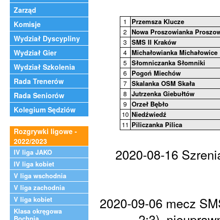
Zarząd
1
Przemsza Klucze
Komisje
2
Nowa Proszowianka Proszow
Wydział Dyscypliny
3
SMS II Kraków
Wydział Gier
4
Michałowianka Michałowice
5
Słomniczanka Słomniki
Wydział Szkolenia
6
Pogoń Miechów
Rada Trenerów
7
Skalanka OSM Skała
8
Jutrzenka Giebułtów
Rada Seniorów
9
Orzeł Bębło
Kolegium Sędziów
10
Niedźwiedź
11
Piliczanka Pilica
Rozgrywki ligowe -
2022/2023
2020-08-16 Szreni
IV liga JAKO
IV liga kobiet
V liga wschodnia
V liga zachodnia
2020-09-06 mecz SMS 
V liga kobiet
Klasa okręgowa
2:3), nieupra
Bochnia