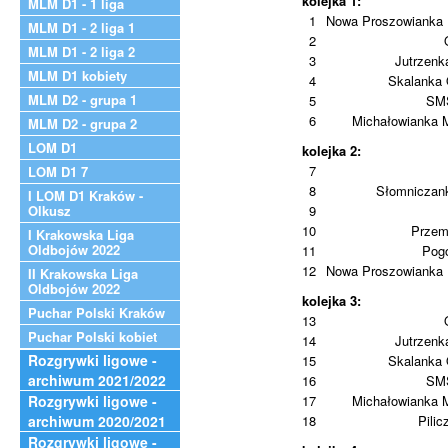
kolejka 1:
MLM D1 - 1 liga
1
Nowa Proszowianka 
MLM D1 - 2 liga 1
2
MLM D1 - 2 liga 2
3
Jutrzenk
MLM D1 kobiety
4
Skalanka
MLM D2 - grupa 1
5
SMS
6
Michałowianka 
MLM D2 - grupa 2
LOM D1
kolejka 2:
7
LOM D1 7
8
Słomniczan
I LOM D1 Kraków -
Olkusz
9
10
Przem
I Krakowska Liga
Oldbojów 2022
11
Pog
12
Nowa Proszowianka 
II Krakowska Liga
Oldbojów 2022
kolejka 3:
Puchar Polski Kraków
13
Puchar Polski kobiet
14
Jutrzenk
Rozgrywki ligowe -
15
Skalanka
archiwum 2021/2022
16
SMS
Rozgrywki ligowe -
17
Michałowianka 
archiwum 2020/2021
18
Pilic
Rozgrywki ligowe -