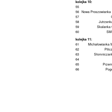
kolejka 10:
55
56
Nowa Proszowianka 
57
58
Jutrzenk
59
Skalanka
60
SMS
kolejka 11:
61
Michałowianka 
62
Pilic
63
Słomniczan
64
65
Przem
66
Pog