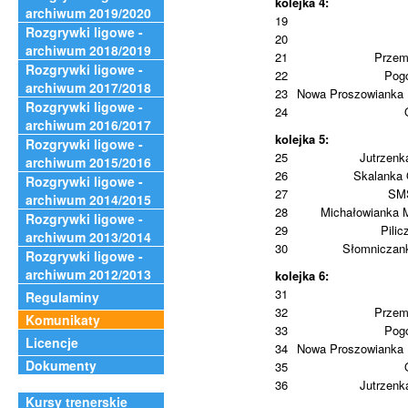
kolejka 4:
archiwum 2019/2020
19
Rozgrywki ligowe -
20
archiwum 2018/2019
21
Przem
Rozgrywki ligowe -
22
Pog
archiwum 2017/2018
23
Nowa Proszowianka 
Rozgrywki ligowe -
24
archiwum 2016/2017
kolejka 5:
Rozgrywki ligowe -
25
Jutrzenk
archiwum 2015/2016
26
Skalanka
Rozgrywki ligowe -
27
SMS
archiwum 2014/2015
28
Michałowianka 
Rozgrywki ligowe -
29
Pilic
archiwum 2013/2014
30
Słomniczan
Rozgrywki ligowe -
archiwum 2012/2013
kolejka 6:
31
Regulaminy
32
Przem
Komunikaty
33
Pog
Licencje
34
Nowa Proszowianka 
Dokumenty
35
36
Jutrzenk
Kursy trenerskie