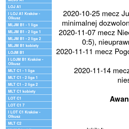
LOJ A1
2020-10-25 mecz Jut
I LOJ A1 Kraków -
Olkusz
minimalnej dozwolon
MLJM B1 - 1 liga
2020-11-07 mecz Nied
MLJM B1 - 2 liga 1
MLJM B1 - 2 liga 2
0:5), nieupra
MLJM B1 kobiety
2020-11-11 mecz Pogoń
LOJM B1
I LOJM B1 Kraków -
Olkusz
2020-11-14 mecz
MLT C1 - 1 liga
nie
MLT C1 - 2 liga 1
MLT C1 - 2 liga 2
MLT C1 kobiety
Awans
LOT C1
LOT C1 7
I LOT C1 Kraków -
Olkusz
MLT C2