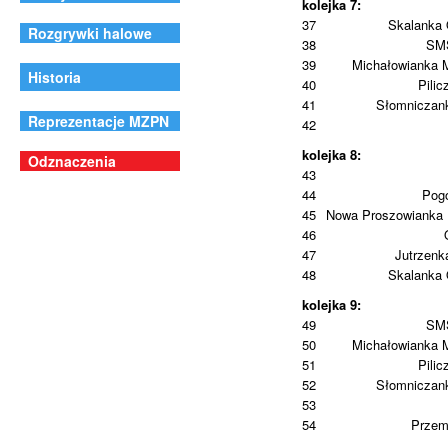
kolejka 7:
37
Skalanka
Rozgrywki halowe
38
SMS
39
Michałowianka 
Historia
40
Pilic
41
Słomniczan
Reprezentacje MZPN
42
kolejka 8:
Odznaczenia
43
44
Pog
45
Nowa Proszowianka 
46
47
Jutrzenk
48
Skalanka
kolejka 9:
49
SMS
50
Michałowianka 
51
Pilic
52
Słomniczan
53
54
Przem